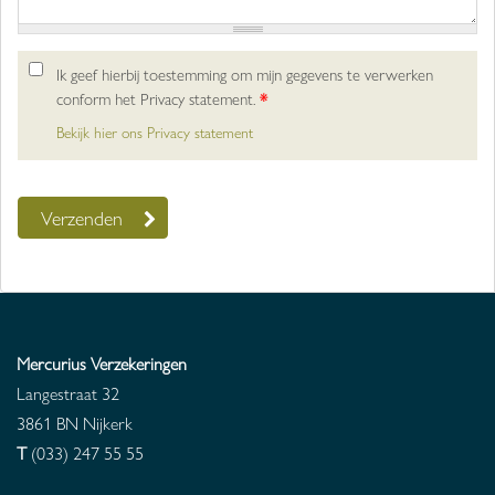
Ik geef hierbij toestemming om mijn gegevens te verwerken
conform het Privacy statement.
*
Bekijk hier ons Privacy statement
Mercurius Verzekeringen
Langestraat 32
3861 BN
Nijkerk
T
(033) 247 55 55