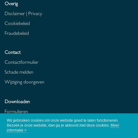
Overig
Disclaimer
|
Privacy
Cookiebeleid
Fraudebeleid
Contact
Contactformulier
Schade melden
Wijziging doorgeven
Downloaden
Formulieren
Polisvoorwaarden
Wij gebruiken cookies om onze website goed te laten functioneren.
Bezoek je onze website, dan ga je akkoord met deze cookies.
Meer
informatie >