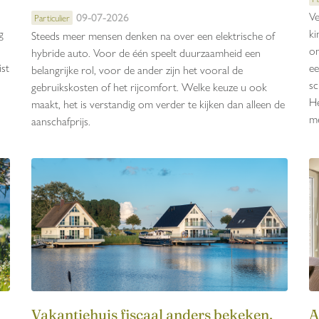
Ve
09-07-2026
Particulier
g
ki
Steeds meer mensen denken na over een elektrische of
om
hybride auto. Voor de één speelt duurzaamheid een
ist
ee
belangrijke rol, voor de ander zijn het vooral de
sc
gebruikskosten of het rijcomfort. Welke keuze u ook
He
maakt, het is verstandig om verder te kijken dan alleen de
me
aanschafprijs.
Vakantiehuis fiscaal anders bekeken,
A