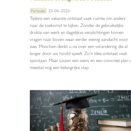
25-06-2026
Particulier
Tijdens een vakantie ontstaat vaak ruimte om anders
naar de toekomst te kijken. Zonder de gebruikelijke
drukte van werk en dagelijkse verplichtingen komen
vragen naar boven waar eerder weinig aandacht voor
was. Misschien denkt u na over een verandering die al
langer door uw hoofd speelt. Zo'n idee ontstaat vaak
spontaan. Maar tussen een wens en een concreet plan z
meestal nog een belangrijke stap.