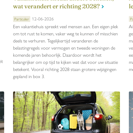
wat verandert er richting 2028?
l
12-06-2026
Particulier
Pa
Een vakantiehuis spreekt veel mensen aan. Een eigen plek
Ai
om tot rust te komen, vaker weg te kunnen of misschien
ge
deels te verhuren. Tegelijkertijd veranderen de
ma
belastingregels voor vermogen en tweede woningen de
ve
komende jaren behoorlijk. Daardoor wordt het
ee
it
belangrijker om op tijd te kijken wat dat voor uw situatie
ma
betekent. Vooral richting 2028 staan grotere wijzigingen
me
gepland in box 3.