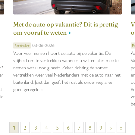
Met de auto op vakantie? Dit is prettig
V
om vooraf te weten
o
03-06-2026
Particulier
Pa
Voor veel mensen hoort de auto bij de vakantie. De
Ac
vrijheid om te vertrekken wanneer u wilt en alles mee te
Va
n?
nemen wat u nodig heeft. Zeker richting de zomer
po
er
vertrekken weer veel Nederlanders met de auto naar het
en
buitenland. Juist dan geeft het rust als onderweg alles
oo
at
goed geregeld is.
Br
ie
vo
be
1
2
3
4
5
6
7
8
9
›
»