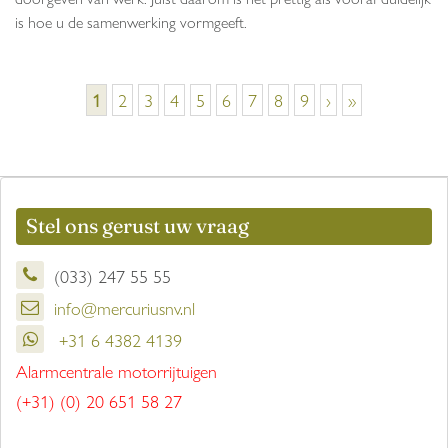
is hoe u de samenwerking vormgeeft.
Pagina's
1
2
3
4
5
6
7
8
9
›
»
Stel ons gerust uw vraag
(033) 247 55 55
info@mercuriusnv.nl
+31 6 4382 4139
Alarmcentrale motorrijtuigen
(+31) (0) 20 651 58 27