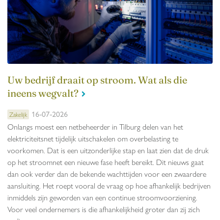
Uw bedrijf draait op stroom. Wat als die
ineens wegvalt?
16-07-2026
Zakelijk
Onlangs moest een netbeheerder in Tilburg delen van het
elektriciteitsnet tijdelijk uitschakelen om overbelasting te
voorkomen. Dat is een uitzonderlijke stap en laat zien dat de druk
op het stroomnet een nieuwe fase heeft bereikt. Dit nieuws gaat
dan ook verder dan de bekende wachttijden voor een zwaardere
aansluiting. Het roept vooral de vraag op hoe afhankelijk bedrijven
inmiddels zijn geworden van een continue stroomvoorziening.
Voor veel ondernemers is die afhankelijkheid groter dan zij zich